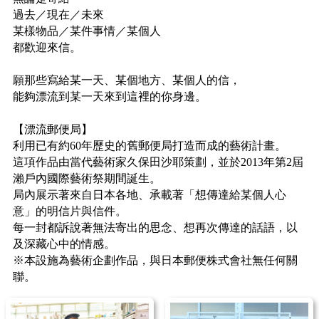
過去／現在／未來
某樣物品／某件事情／某個人
都歡迎來信。
願那些寫給某一天、某個地方、某個人的信，
能夠漂流到某一天來到這裡的你身邊。
【漂流郵便局】
利用已有約60年歷史的舊郵便局打造而成的藝術計畫。
這項作品由當代藝術家久保田沙耶策劃，並於2013年第2屆
瀨戶內國際藝術祭期間誕生。
局內展示著來自日本各地、承載著「想傳達給某個人心
意」的明信片與信件。
每一封都訴說著無法寄出的思念、想再次傳達的話語，以
及深藏心中的情感。
※本設施為藝術企劃作品，與日本郵便株式會社無任何關
聯。