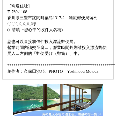
［寄送住址］
〒769-1108
香川県三豊市詫間町粟島1317-2 漂流郵便局留め
〇〇〇〇〇〇様
(↑ 請填上您心中的收件人名稱)
您也可以直接將信件投入漂流郵便局。
營業時間內請交至窗口；營業時間外則請投入漂流郵便
局入口左側的「郵便受け（郵筒）」中。
****************************************************
創作者：久保田沙耶、PHOTO：Yoshinobu Motoda