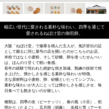
幅広い世代に愛される素朴な味わい。四季を通じて
愛されるねぼけ堂の御煎餅。
大阪「ねぼけ堂」で修業を積んだ主人が、免許皆伝の証
として郷土に同じ屋号の店を開いたのがこちらのお店。
米粉ではなく小麦粉、そして砂糖、卵を使ったせんべい
は、ほんのり甘くて軽い食感。
長年の経験で培われた絶妙な焼き加減、熟練の技術で焼
き上げた、懐かしさを感じる素朴な味わいが特徴。
主な原材料は小麦粉、卵、砂糖といたってシンプル。
素朴な味わいが大人にとっては懐かしさを感じさせ、毎
日食べても飽きないのが嬉しい。
種類は、四季の友（ピーナッツ）、春の風（小豆）、初
明かり（たまご）、五月雨（胡麻）、名残り雪（アーモ