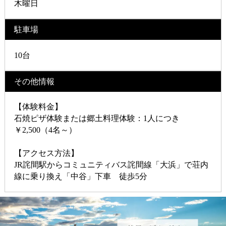
木曜日
駐車場
10台
その他情報
【体験料金】
石焼ピザ体験または郷土料理体験：1人につき
￥2,500（4名～）
【アクセス方法】
JR詫間駅からコミュニティバス詫間線「大浜」で荘内
線に乗り換え「中谷」下車 徒歩5分