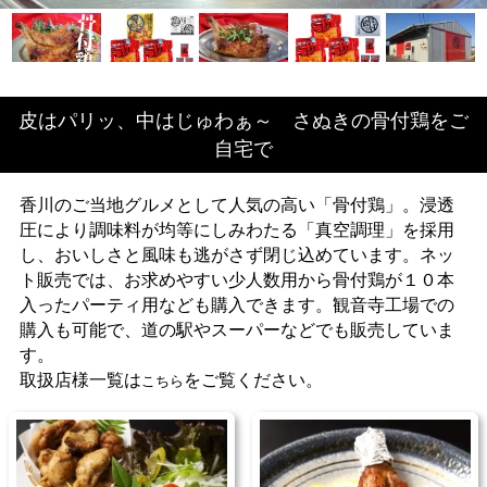
皮はパリッ、中はじゅわぁ～ さぬきの骨付鶏をご
自宅で
香川のご当地グルメとして人気の高い「骨付鶏」。浸透
圧により調味料が均等にしみわたる「真空調理」を採用
し、おいしさと風味も逃がさず閉じ込めています。ネッ
ト販売では、お求めやすい少人数用から骨付鶏が１０本
入ったパーティ用なども購入できます。観音寺工場での
購入も可能で、道の駅やスーパーなどでも販売していま
す。
取扱店様一覧は
をご覧ください。
こちら