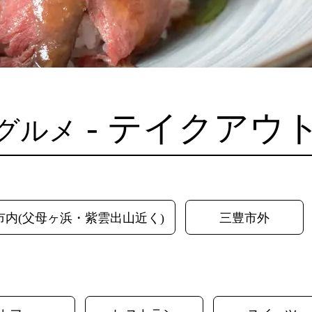
- テイクアウ
グルメ
市内(父母ヶ浜・紫雲出山近く)
三豊市外