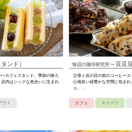
ナルスタンド）
～豆豆豆
海辺の珈琲研究所
ワー×カフェスタンド。季節の移ろ
父母ヶ浜の目の前のコーヒース
 店内はシックな色合いに生まれ
心地良い緑豊かな空間に包まれ
ェ。 ...
アウト
カフェ
スイーツ