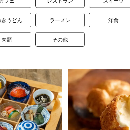
カフェ
レストラン
スイーツ
ぬきうどん
ラーメン
洋食
肉類
その他