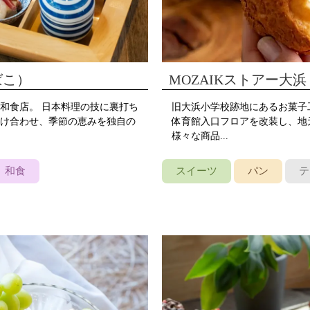
ちばこ）
MOZAIKストアー大浜
和食店。 日本料理の技に裏打ち
旧大浜小学校跡地にあるお菓子
け合わせ、季節の恵みを独自の
体育館入口フロアを改装し、地
様々な商品...
和食
スイーツ
パン
テ