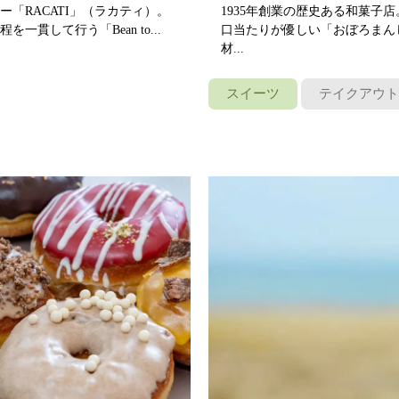
「RACATI」（ラカティ）。
1935年創業の歴史ある和菓子
貫して行う「Bean to...
口当たりが優しい「おぼろまん
材...
スイーツ
テイクアウト